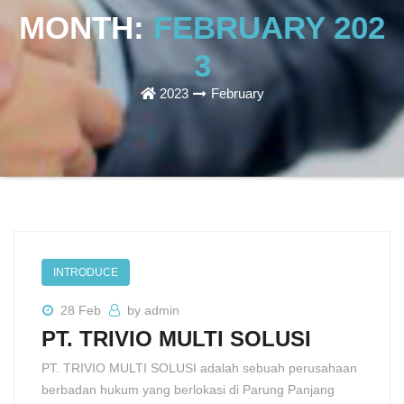
MONTH:
FEBRUARY 202
3
2023
February
INTRODUCE
28 Feb
by admin
PT. TRIVIO MULTI SOLUSI
PT. TRIVIO MULTI SOLUSI adalah sebuah perusahaan
berbadan hukum yang berlokasi di Parung Panjang